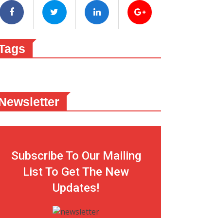
Tags
Newsletter
Subscribe To Our Mailing
List To Get The New
Updates!