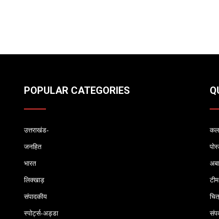
POPULAR CATEGORIES
Q
उत्तराखंड-
कलम
जनहित
पोस
भारत
अब
लिक्खाड़
टीम
संपादकीय
चित
स्पोर्ट्स-अड्डा
संपर