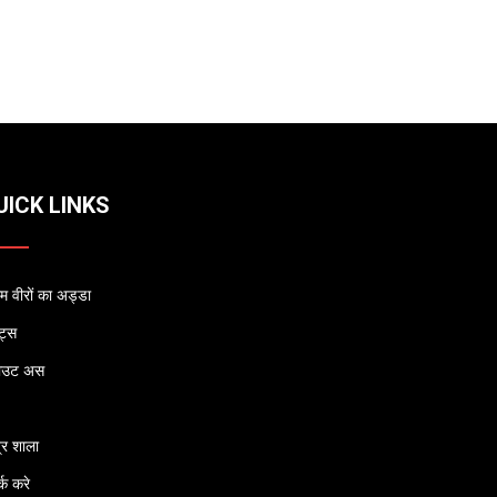
UICK LINKS
 वीरों का अड्डा
्ट्स
ाउट अस
्र शाला
्क करे