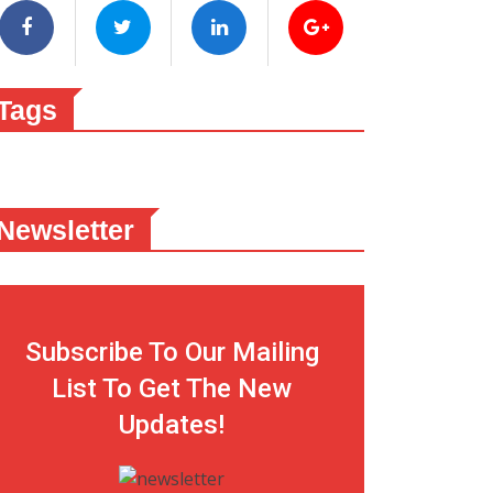
Tags
Newsletter
Subscribe To Our Mailing
List To Get The New
Updates!