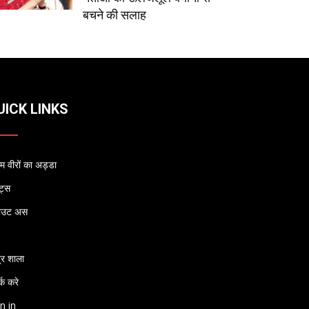
बचने की सलाह
UICK LINKS
 वीरों का अड्डा
्ट्स
ाउट अस
्र शाला
्क करे
n in