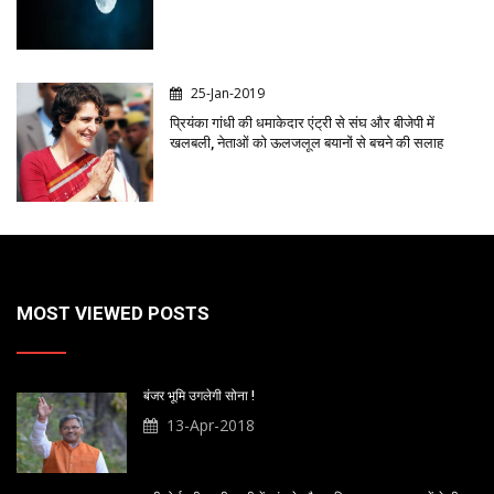
25-Jan-2019
प्रियंका गांधी की धमाकेदार एंट्री से संघ और बीजेपी में
खलबली, नेताओं को ऊलजलूल बयानों से बचने की सलाह
MOST VIEWED POSTS
बंजर भूमि उगलेगी सोना !
13-Apr-2018