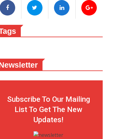
Tags
Newsletter
Subscribe To Our Mailing
List To Get The New
Updates!