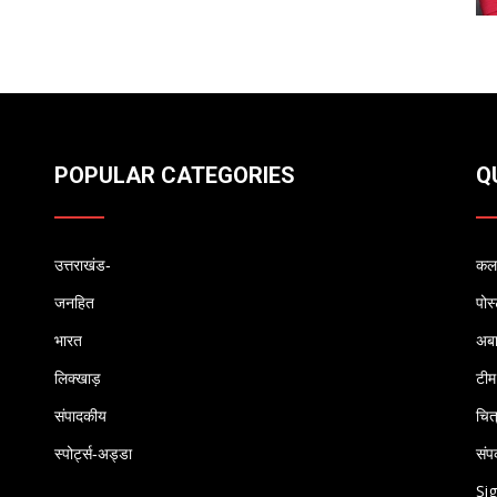
POPULAR CATEGORIES
Q
उत्तराखंड-
कलम
जनहित
पोस
भारत
अब
लिक्खाड़
टीम
संपादकीय
चित
स्पोर्ट्स-अड्डा
संपर
Sig