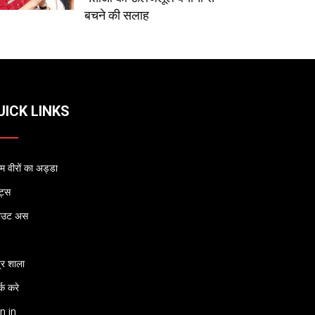
बचने की सलाह
UICK LINKS
 वीरों का अड्डा
्ट्स
ाउट अस
्र शाला
्क करे
n in